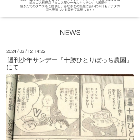
式タコス料理店『タコス屋シーガルキッチン』も展開中！
焼きたてのタコスをご提供し、みなさまの笑顔に会いに今日もアナタの
街へ美味しいを乗せて出動します♪
NEWS
2024
/
03
/
12 14:22
週刊少年サンデー『十勝ひとりぼっち農園』
にて